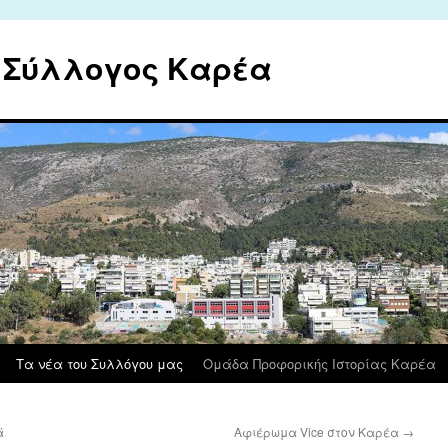
ς Σύλλογος Καρέα
Τα νέα του Συλλόγου μας
Ομάδα Προφορικής Ιστορίας Καρέα
ά
Αφιέρωμα Vice στον Καρέα
→