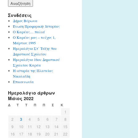
Συνδέσεις
Δήμος Βύρωνα
Ένωση Προφορικής Ιστορίας
Ο Καρέας… παλιά
Ο Καρέας μας – τεύχος 1,
Μάρτιος 1995
Ημερολόγιο Στ΄ Τάξης 9ου
Δημοτικού Σχολείου
Ημερολόγιο 16ου Δημοτικού
Σχολείου Καρέα
Η ιστορία της Πλατείας
Νικολαΐδη
Επικοινωνία
Ημερολόγιο άρθρων
Μάιος 2022
Δ
Τ
Τ
Π
Π
Σ
Κ
1
2
3
4
5
6
7
8
9
10
11
12
13
14
15
16
17
18
19
20
21
22