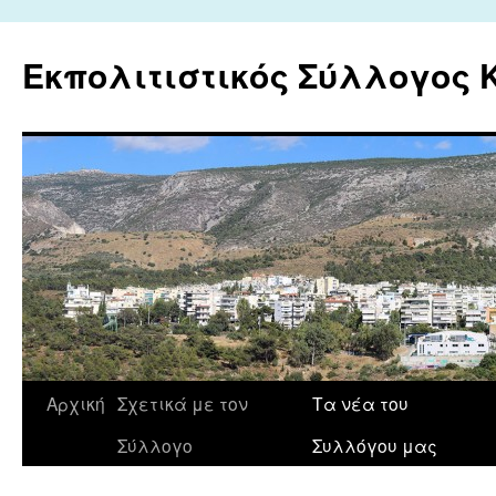
Εκπολιτιστικός Σύλλογος
Μετάβαση
Αρχική
Σχετικά με τον
Τα νέα του
σε
Σύλλογο
Συλλόγου μας
περιεχόμενο